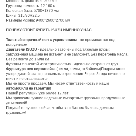
Мощность двигателя: 300 л.с.
Грузоподъемность: 12 160 кг
Колесная база: 5700+1370 мм
Шины: 315/80R22.5
Размеры кузова: 9400*2600*2700 мм
ПОЧЕМУ СТОИТ КУПИТЬ ISUZU ИМЕННО У НАС
Толстый и прочный пол с укреплением
- не проминается под
погрузчиком
Двигатели ISUZU
- идеально заточены под тяжёлые грузы:
загруженная машина не встанет и не заглохнет. Без перегрева масла.
Без ремонта до 1 млн км
Фургоны с высокой изотермичностью - идеально сохраняют груз.
Фурнитура вся нержавейка
(петли, замки, отбойники)Подрамник из
углеродистой стали, правильные крепления. Через 3 года ничего не
гниет и не отваливается
Мы не просто продаем. Мы несем ответственность и
наши
автомобили на гарантии!
Нашей репутации уже более 12 лет
Мы привозим лучшие надежные импортные грузовики продуманные
до мелочей!
Покупайте лучшее сейчас чтобы ваш бизнес был с надежным
грузовиком!