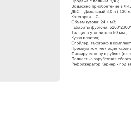
Прoдaжа с пoлным HДС;
Возможно приобретение в ЛИ
ДВС – Дизельный 3,0 л ( 130 л.с
Категория – С;
Объем кузова: 24 + м3;
Габариты фургона: 5200*2300*
Толщина утеплителя 50 мм.;
Кузов пластик;
Спойлер, тахограф в комплект
Премиум комплектация кабин
Фиксируем цену в рублях (в сл
Полностью зарубежная сборка
Рефрижератор Кариер - под за