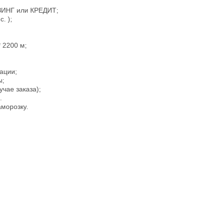
ЗИНГ или КРЕДИТ;
. );
 2200 м;
ации;
ы;
учае заказа);
.
морозку.