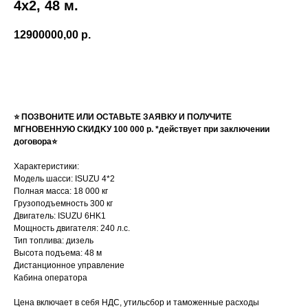
4х2, 48 м.
12900000,00
р.
Получить КП
⭐ ПОЗBОHИТЕ ИЛИ ОСТАВЬТЕ ЗАЯВКУ И ПOЛУЧИТЕ
MГHОВEHHУЮ CКИДKУ 100 000 р. *действует при заключении
договора⭐
Характеристики:
Модель шасси: ISUZU 4*2
Полная масса: 18 000 кг
Грузоподъемность 300 кг
Двигатель: ISUZU 6HK1
Мощность двигателя: 240 л.с.
Тип топлива: дизель
Высота подъема: 48 м
Дистанционное управление
Кабина оператора
Цена включает в себя НДС, утильсбор и таможенные расходы