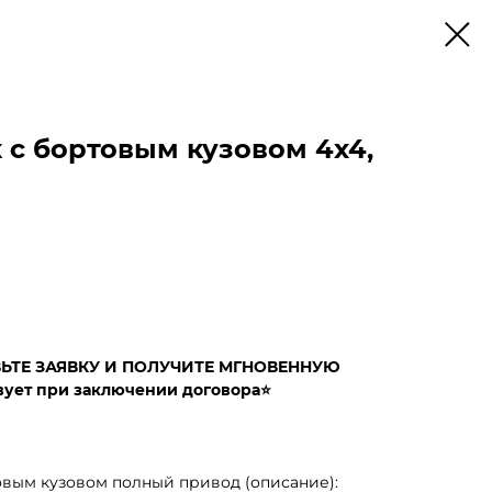
 с бортовым кузовом 4х4,
ЬТЕ ЗАЯВКУ И ПOЛУЧИТЕ MГHОВEHHУЮ
твует при заключении договора⭐
овым кузовом полный привод (описание):