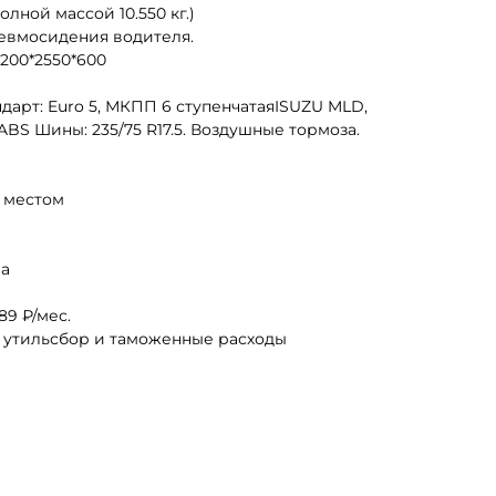
олной массой 10.550 кг.)
евмосидения водителя.
200*2550*600
ндарт: Euro 5, МКПП 6 ступенчатаяISUZU MLD,
BS Шины: 235/75 R17.5. Воздушные тормоза.
 местом
ша
9 ₽/мес.
, утильсбор и таможенные расходы